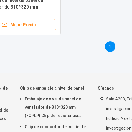
 de nivel de panel de
dor de 310*320 mm
Chip IC ((Silicón)
Mejor Precio
1
l de
Chip de embalaje a nivel de panel
Síganos
Embalaje de nivel de panel de
Sala A208, Edi
ventilador de 310*320 mm
investigación 
el de
(FOPLP) Chip de resistencia
rsas
Edificio A del
((Silicón)
Chip de conductor de corriente
investigación