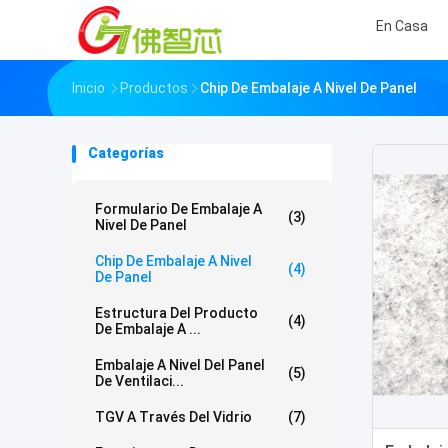
En Casa
Inicio
Productos
Chip De Embalaje A Nivel De Panel
Categorías
Formulario De Embalaje A
(3)
Nivel De Panel
Chip De Embalaje A Nivel
(4)
De Panel
Estructura Del Producto
(4)
De Embalaje A ...
Embalaje A Nivel Del Panel
(5)
De Ventilaci...
TGV A Través Del Vidrio
(7)