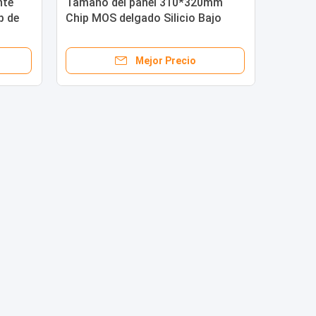
nte
Tamaño del panel 310*320mm
p de
Chip MOS delgado Silicio Bajo
stante
consumo de energía
,20 mm
Mejor Precio