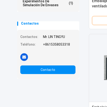
Embalaje
Experimentos De
(1)
Simulación De Envases
ventila
(FOPLP) 
((Silicón
Contactos
Contactos:
Mr. LIN TINGYU
Teléfono:
+8615358053318
Contacto