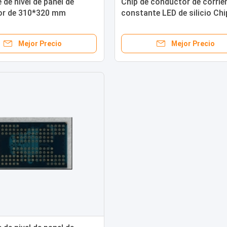
 de nivel de panel de
Chip de conductor de corrie
dor de 310*320 mm
constante LED de silicio Chi
Chip de resistencia
conductor de corriente con
)
LED 0,4 mm * 0,555 mm * 0
Mejor Precio
Mejor Precio